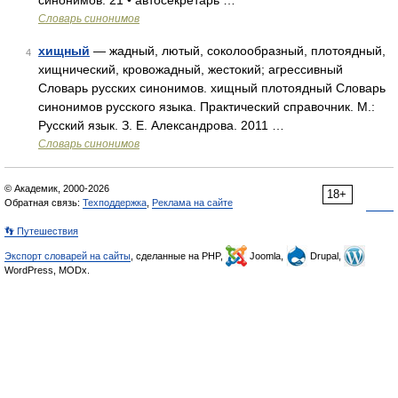
синонимов: 21 • автосекретарь …
Словарь синонимов
хищный
— жадный, лютый, соколообразный, плотоядный,
4
хищнический, кровожадный, жестокий; агрессивный
Словарь русских синонимов. хищный плотоядный Словарь
синонимов русского языка. Практический справочник. М.:
Русский язык. З. Е. Александрова. 2011 …
Словарь синонимов
© Академик, 2000-2026
18+
Обратная связь:
Техподдержка
,
Реклама на сайте
👣 Путешествия
Экспорт словарей на сайты
, сделанные на PHP,
Joomla,
Drupal,
WordPress, MODx.