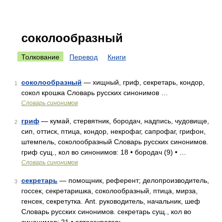
соколообразный
Толкование
Перевод
Книги
соколообразный
— хищный, гриф, секретарь, кондор,
1
сокол крошка Словарь русских синонимов …
Словарь синонимов
гриф
— кумай, стервятник, бородач, надпись, чудовище,
2
сип, оттиск, птица, кондор, некрофаг, сапрофаг, грифон,
штемпель, соколообразный Словарь русских синонимов.
гриф сущ., кол во синонимов: 18 • бородач (9) • …
Словарь синонимов
секретарь
— помощник, референт; делопроизводитель,
3
госсек, секретаришка, соколообразный, птица, мирза,
генсек, секретутка. Ant. руководитель, начальник, шеф
Словарь русских синонимов. секретарь сущ., кол во